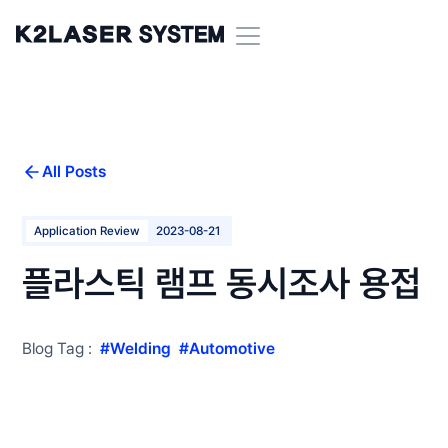
All Posts
Application Review
2023-08-21
플라스틱 램프 동시조사 용접
Blog Tag :
#
Welding
#
Automotive