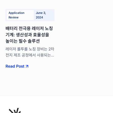
Application
June 3,
Review
2024
배터리 전극용 레이저 노칭
기계: 생산성과 효율성을
높이는 필수 솔루션
레이저 롤투롤 노칭 장비는 2차
전지 제조 공정에서 사용되는
핵심 설비입니다. 이 장비는
Read Post
레이저를 이용하여 이차전지의
핵심 배터리 소재를 정확한
길이와 형상의 탭 모습으로
절단하는 공정을 수행합니다.
기존의 금형 절단 방식에 비해
레이저 노칭은 절단 속도가
빠르고, 가공 과정에서
발생하는 열 손실을