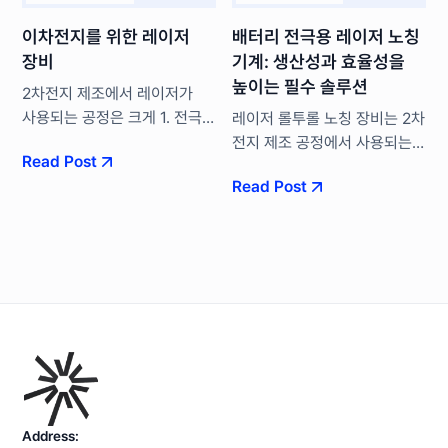
이차전지를 위한 레이저
배터리 전극용 레이저 노칭
장비
기계: 생산성과 효율성을
높이는 필수 솔루션
2차전지 제조에서 레이저가
사용되는 공정은 크게 1. 전극
레이저 롤투롤 노칭 장비는 2차
공정, 2.조립 공정, 3. 모듈팩
전지 제조 공정에서 사용되는
Read Post
공정이 있습니다. 공정별 세부
핵심 설비입니다. 이 장비는
Read Post
내용을 설명하기에 앞서,
레이저를 이용하여 이차전지의
이번글에서는 주요 레이저
핵심 배터리 소재를 정확한
공정의 종류에 대해
길이와 형상의 탭 모습으로
알아보겠습니다.
절단하는 공정을 수행합니다.
기존의 금형 절단 방식에 비해
레이저 노칭은 절단 속도가
빠르고, 가공 과정에서
발생하는 열 손실을
줄여줍니다.
Address: