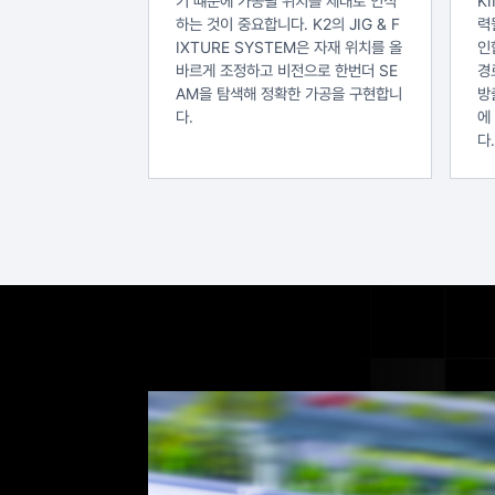
기 떄문에 가공될 위치를 제대로 인식
K
하는 것이 중요합니다. K2의 JIG & F
력
IXTURE SYSTEM은 자재 위치를 올
인
바르게 조정하고 비전으로 한번더 SE
경
AM을 탐색해 정확한 가공을 구현합니
방
다.
에
다