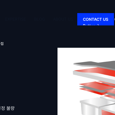
EXPERTISE
BLOG
ABOUT US
CONTACT US
Button
용접
공정 불량